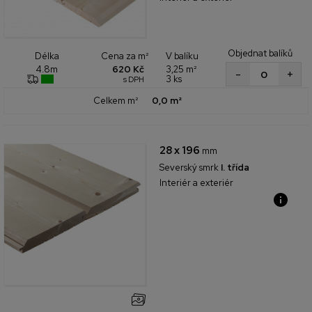
Objednat balíků
Cena za m²
V balíku
Délka
620 Kč
3,25 m²
4.8m
+
-
3 ks
s DPH
Celkem m²
0,0 m²
28 x 196
mm
Severský smrk
I. třída
Interiér a exteriér