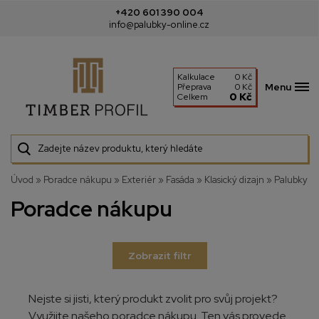
+420 601 390 004
info@palubky-online.cz
Kalkulace
0 Kč
Menu
Přeprava
0 Kč
0 Kč
Celkem
Úvod
»
Poradce nákupu
»
Exteriér
»
Fasáda
»
Klasický dizajn
»
Palubky
Poradce nákupu
Zobrazit filtr
Nejste si jisti, který produkt zvolit pro svůj projekt?
Využijte našeho poradce nákupu. Ten vás provede