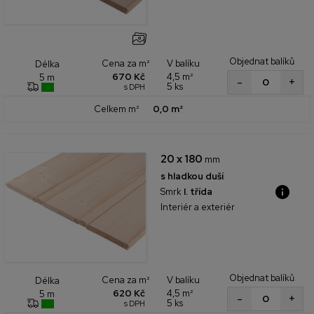
Objednat balíků
Cena za m²
V balíku
Délka
670 Kč
4,5 m²
5 m
+
-
5 ks
s DPH
Celkem m²
0,0 m²
20 x 180
mm
s hladkou duší
Smrk
I. třída
Interiér a exteriér
Objednat balíků
Cena za m²
V balíku
Délka
620 Kč
4,5 m²
5 m
+
-
5 ks
s DPH