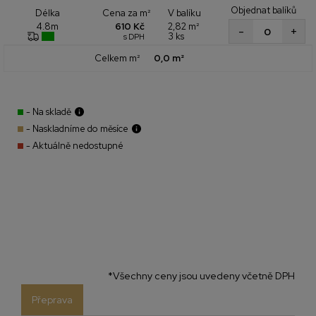
Objednat balíků
Cena za m²
V balíku
Délka
610 Kč
2,82 m²
4.8m
+
-
3 ks
s DPH
Celkem m²
0,0 m²
- Na skladě
- Naskladníme do měsíce
- Aktuálně nedostupné
*Všechny ceny jsou uvedeny včetně DPH
Přeprava