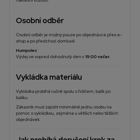
nákladní vozidlo.
Osobní odběr
Osobní odběr je možný pouze po objednávce přes e-
shop a po předchozí domluvě.
Humpolec
Výdej ve vopred dohodnutý den v
19:00 večer
.
Vykládka materiálu
Vykládka probíhá ručně spolu s řidičem, balík po
balíku.
Zákazník musí zajistit minimálně jednu osobu na
pomoc s vykládkou, zejména u větších nebo těžších
objednávek.
Jak probíhá doručení krok za