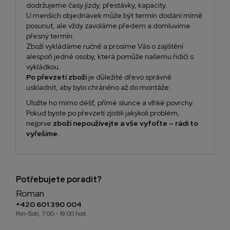
dodržujeme časy jízdy, přestávky, kapacity.
U menších objednávek může být termín dodání mírně
posunut, ale vždy zavoláme předem a domluvíme
přesný termín.
Zboží vykládáme ručně a prosíme Vás o zajištění
alespoň jedné osoby, která pomůže našemu řidiči s
vykládkou.
Po převzetí zboží
je důležité dřevo správně
uskladnit, aby bylo chráněno až do montáže:
Uložte ho mimo déšť, přímé slunce a vlhké povrchy.
Pokud byste po převzetí zjistili jakýkoli problém,
nejprve
zboží nepoužívejte a vše vyfoťte – rádi to
vyřešíme.
Potřebujete poradit?
Roman
+420 601 390 004
Pon-Sob, 7:00 - 19:00 hod.