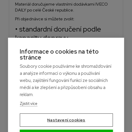
Materiál doručujeme vlastními dodávkami IVECO
DAILY po celé České republice.
Při objednávce si můžete zvolit:
• standardní doručení podle
kapacity dopravy
• zrychlení objednávky
Informace o cookies na této
• posunutí termínu doručení
stránce
podle harmonogramu stavby
Soubory cookie používáme ke shromažďování
• expresní dovoz do 48 hodin
a analýze informací o výkonu a používání
webu, zajištění fungování funkcí ze sociálních
médií a ke zlepšení a přizpůsobení obsahu a
Cena dopravy
reklam.
Zjistit více
Doprava zdarma
nad 30 m²
Nastavení cookies
nebo
při objednávce nad 10 000 Kč