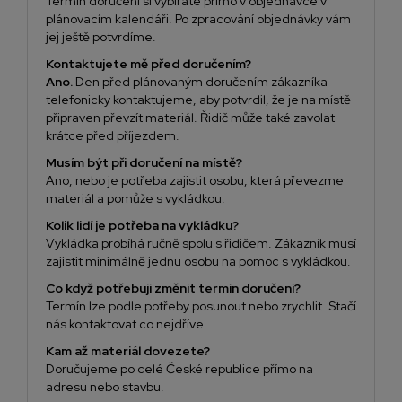
Termín doručení si vybíráte přímo v objednávce v
plánovacím kalendáři. Po zpracování objednávky vám
jej ještě potvrdíme.
Kontaktujete mě před doručením?
Ano.
Den před plánovaným doručením zákazníka
telefonicky kontaktujeme, aby potvrdil, že je na místě
připraven převzít materiál. Řidič může také zavolat
krátce před příjezdem.
Musím být při doručení na místě?
Ano, nebo je potřeba zajistit osobu, která převezme
materiál a pomůže s vykládkou.
Kolik lidí je potřeba na vykládku?
Vykládka probíhá ručně spolu s řidičem. Zákazník musí
zajistit minimálně jednu osobu na pomoc s vykládkou.
Co když potřebuji změnit termín doručení?
Termín lze podle potřeby posunout nebo zrychlit. Stačí
nás kontaktovat co nejdříve.
Kam až materiál dovezete?
Doručujeme po celé České republice přímo na
adresu nebo stavbu.