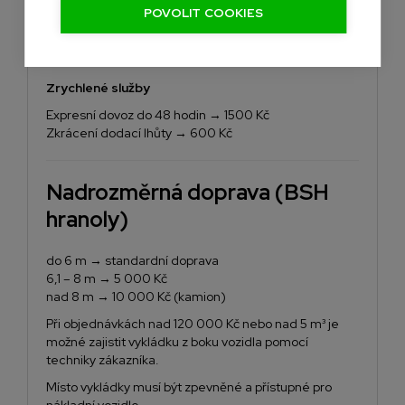
POVOLIT COOKIES
Standardní doprava
do 5 000 Kč/do 20m2 → 2000 Kč
5 000 – 10 000 Kč od 20m2 do 30m2 → 1000 Kč
Zrychlené služby
Expresní dovoz do 48 hodin → 1500 Kč
Zkrácení dodací lhůty → 600 Kč
Nadrozměrná doprava (BSH
hranoly)
do 6 m → standardní doprava
6,1 – 8 m → 5 000 Kč
nad 8 m → 10 000 Kč (kamion)
Při objednávkách nad 120 000 Kč nebo nad 5 m³ je
možné zajistit vykládku z boku vozidla pomocí
techniky zákazníka.
Místo vykládky musí být zpevněné a přístupné pro