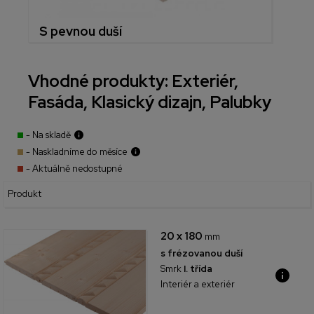
S pevnou duší
Vhodné produkty: Exteriér,
Fasáda, Klasický dizajn, Palubky
- Na skladě
- Naskladníme do měsíce
- Aktuálně nedostupné
Produkt
20 x 180
mm
s frézovanou duší
Smrk
I. třída
Interiér a exteriér