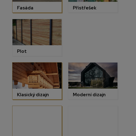
Fasáda
Přístřešek
Plot
Klasický dizajn
Moderní dizajn