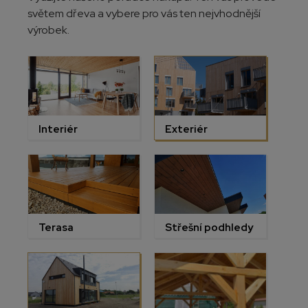
světem dřeva a vybere pro vás ten nejvhodnější
výrobek.
Interiér
Exteriér
Terasa
Střešní podhledy