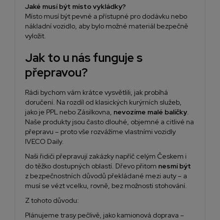
Jaké musí být místo vykládky?
Místo musí být pevné a přístupné pro dodávku nebo
nákladní vozidlo, aby bylo možné materiál bezpečně
vyložit.
Jak to u nás funguje s
přepravou?
Rádi bychom vám krátce vysvětlili, jak probíhá
doručení. Na rozdíl od klasických kurýrních služeb,
jako je PPL nebo Zásilkovna,
nevozíme malé balíčky
.
Naše produkty jsou často dlouhé, objemné a citlivé na
přepravu – proto vše rozvážíme vlastními vozidly
IVECO Daily.
Naši řidiči přepravují zakázky napříč celým Českem i
do těžko dostupných oblastí. Dřevo přitom
nesmí být
z bezpečnostních důvodů překládané mezi auty – a
musí se vézt vcelku, rovně, bez možnosti stohování.
Z tohoto důvodu:
Plánujeme trasy pečlivě, jako kamionová doprava –