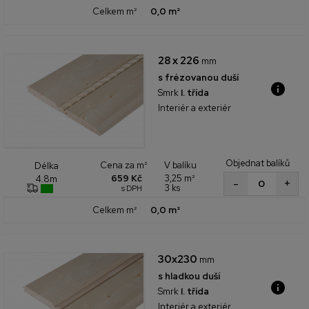
Celkem m²
0,0 m²
28 x 226
mm
s frézovanou duší
Smrk
I. třída
Interiér a exteriér
Objednat balíků
Cena za m²
V balíku
Délka
659 Kč
3,25 m²
4.8m
+
-
3 ks
s DPH
Celkem m²
0,0 m²
30x230
mm
s hladkou duší
Smrk
I. třída
Interiér a exteriér